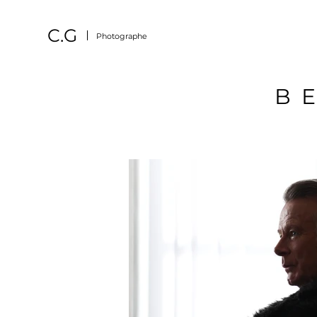
C.G
Photographe
B