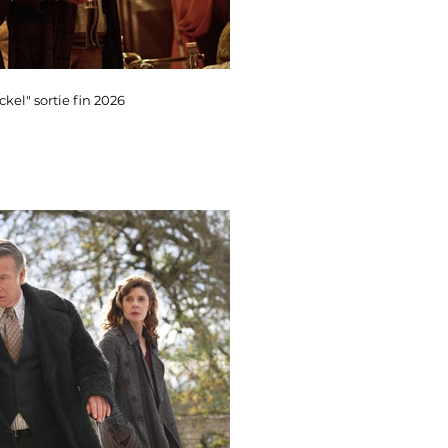
kel" sortie fin 2026
Luis Rego "le teckel" so