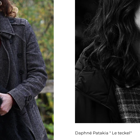
Daphné Patakia " Le teckel"